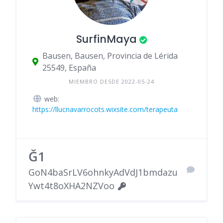
SurfinMaya
Bausen, Bausen, Provincia de Lérida
25549, España
MIEMBRO DESDE 2022-05-24
web:
https://llucnavarrocots.wixsite.com/terapeuta
Ğ1
GoN4baSrLV6ohnkyAdVdJ1bmdazu
Ywt4t8oXHA2NZVoo