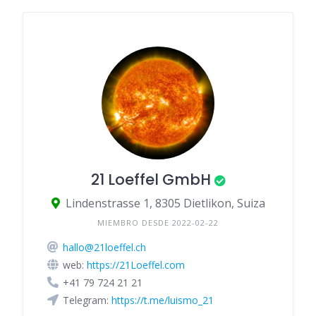
21 Loeffel GmbH
Lindenstrasse 1, 8305 Dietlikon, Suiza
MIEMBRO DESDE 2022-02-22
hallo@21loeffel.ch
web:
https://21Loeffel.com
+41 79 724 21 21
Telegram:
https://t.me/luismo_21