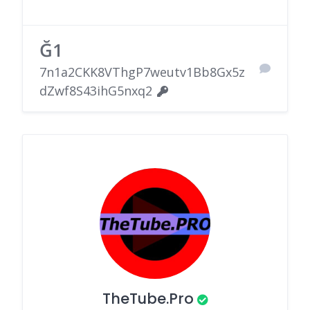
Ğ1
7n1a2CKK8VThgP7weutv1Bb8Gx5z
dZwf8S43ihG5nxq2
TheTube.Pro