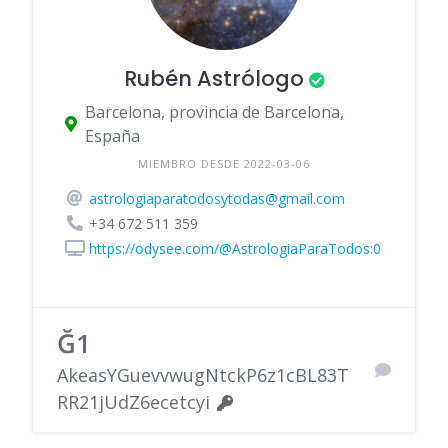
Rubén Astrólogo
Barcelona, provincia de Barcelona,
España
MIEMBRO DESDE 2022-03-06
astrologiaparatodosytodas@gmail.com
+34 672 511 359
https://odysee.com/@AstrologiaParaTodos:0
Ğ1
AkeasYGuevvwugNtckP6z1cBL83T
RR21jUdZ6ecetcyi