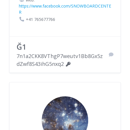
https://www.facebook.com/SNOWBOARDCENTE
R
+41 765677766
Ğ1
7n1a2CKK8VThgP7weutv1Bb8Gx5z
dZwf8S43ihG5nxq2