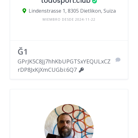
todosport.club
Lindenstrasse 1, 8305 Dietlikon, Suiza
MIEMBRO DESDE 2024-11-22
Ğ1
GPrJK5C8Jj7hhKbUPGTSxYEQULxCZ
rDP8JxKjXmCUGbi:6Q7