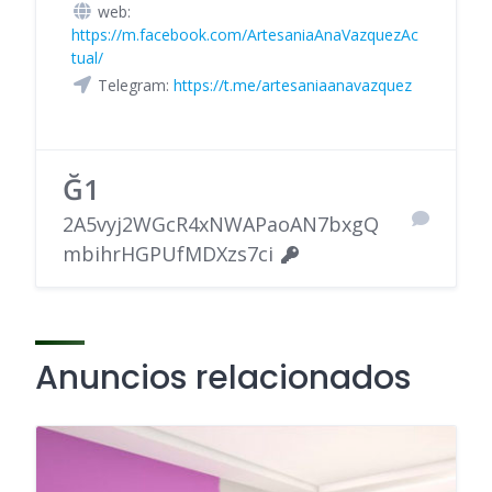
web:
https://m.facebook.com/ArtesaniaAnaVazquezAc
tual/
Telegram:
https://t.me/artesaniaanavazquez
Ğ1
2A5vyj2WGcR4xNWAPaoAN7bxgQ
mbihrHGPUfMDXzs7ci
Anuncios relacionados