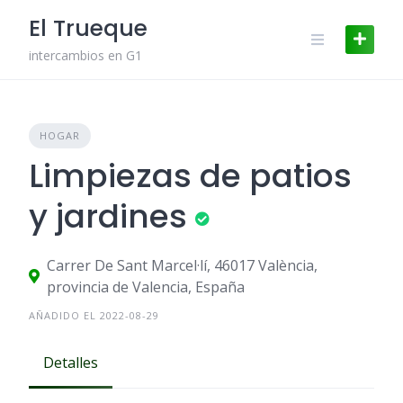
Skip
El Trueque
to
content
intercambios en G1
HOGAR
Limpiezas de patios
y jardines
Carrer De Sant Marcel·lí, 46017 València,
provincia de Valencia, España
AÑADIDO EL 2022-08-29
Detalles