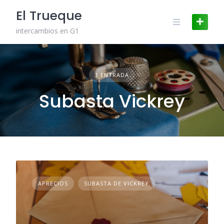
Skip
El Trueque
to
content
intercambios en G1
1 ENTRADA
Subasta Vickrey
APRECIOS
SUBASTA DE VICKREY